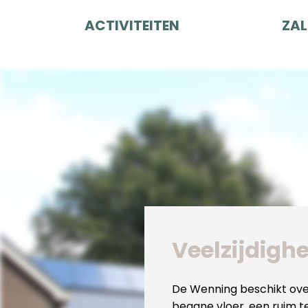
ACTIVITEITEN
ZAL
Veelzijdighe
De Wenning beschikt over
begane vloer, een ruim t