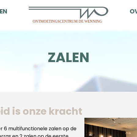
EN
O
ONTMOETINGSCENTRUM DE WENNING
ZALEN
id is onze kracht
 6 multifunctionele zalen op de
erras en 2 zalen op de eerste